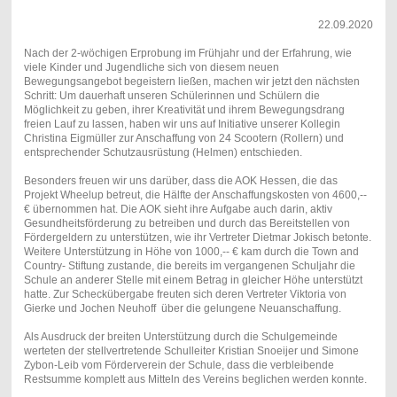
22.09.2020
Nach der 2-wöchigen Erprobung im Frühjahr und der Erfahrung, wie
viele Kinder und Jugendliche sich von diesem neuen
Bewegungsangebot begeistern ließen, machen wir jetzt den nächsten
Schritt: Um dauerhaft unseren Schülerinnen und Schülern die
Möglichkeit zu geben, ihrer Kreativität und ihrem Bewegungsdrang
freien Lauf zu lassen, haben wir uns auf Initiative unserer Kollegin
Christina Eigmüller zur Anschaffung von 24 Scootern (Rollern) und
entsprechender Schutzausrüstung (Helmen) entschieden.
Besonders freuen wir uns darüber, dass die AOK Hessen, die das
Projekt Wheelup betreut, die Hälfte der Anschaffungskosten von 4600,--
€ übernommen hat. Die AOK sieht ihre Aufgabe auch darin, aktiv
Gesundheitsförderung zu betreiben und durch das Bereitstellen von
Fördergeldern zu unterstützen, wie ihr Vertreter Dietmar Jokisch betonte.
Weitere Unterstützung in Höhe von 1000,-- € kam durch die Town and
Country- Stiftung zustande, die bereits im vergangenen Schuljahr die
Schule an anderer Stelle mit einem Betrag in gleicher Höhe unterstützt
hatte. Zur Scheckübergabe freuten sich deren Vertreter Viktoria von
Gierke und Jochen Neuhoff über die gelungene Neuanschaffung.
Als Ausdruck der breiten Unterstützung durch die Schulgemeinde
werteten der stellvertretende Schulleiter Kristian Snoeijer und Simone
Zybon-Leib vom Förderverein der Schule, dass die verbleibende
Restsumme komplett aus Mitteln des Vereins beglichen werden konnte.