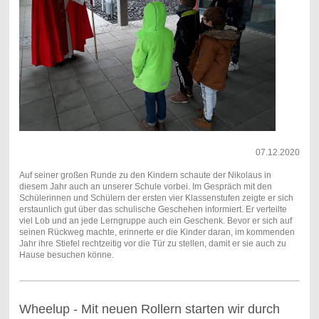
07.12.2020
Auf seiner großen Runde zu den Kindern schaute der Nikolaus in
diesem Jahr auch an unserer Schule vorbei. Im Gespräch mit den
Schülerinnen und Schülern der ersten vier Klassenstufen zeigte er sich
erstaunlich gut über das schulische Geschehen informiert. Er verteilte
viel Lob und an jede Lerngruppe auch ein Geschenk. Bevor er sich auf
seinen Rückweg machte, erinnerte er die Kinder daran, im kommenden
Jahr ihre Stiefel rechtzeitig vor die Tür zu stellen, damit er sie auch zu
Hause besuchen könne.
Wheelup - Mit neuen Rollern starten wir durch