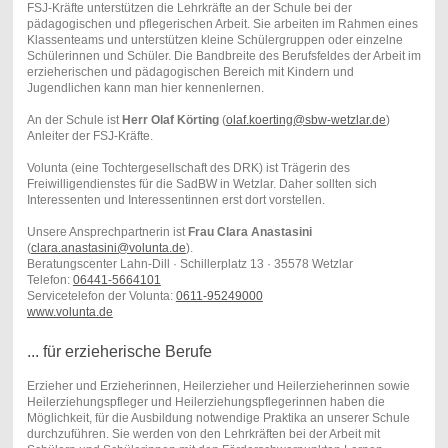
FSJ-Kräfte unterstützen die Lehrkräfte an der Schule bei der
pädagogischen und pflegerischen Arbeit. Sie arbeiten im Rahmen eines
Klassenteams und unterstützen kleine Schülergruppen oder einzelne
Schülerinnen und Schüler. Die Bandbreite des Berufsfeldes der Arbeit im
erzieherischen und pädagogischen Bereich mit Kindern und
Jugendlichen kann man hier kennenlernen.
An der Schule ist
Herr Olaf Körting
(
olaf.koerting@sbw-wetzlar.de
)
Anleiter der FSJ-Kräfte.
Volunta (eine Tochtergesellschaft des DRK) ist Trägerin des
Freiwilligendienstes für die SadBW in Wetzlar. Daher sollten sich
Interessenten und Interessentinnen erst dort vorstellen.
Unsere Ansprechpartnerin ist
Frau Clara Anastasini
(
clara.anastasini@volunta.de
).
Beratungscenter Lahn-Dill · Schillerplatz 13 · 35578 Wetzlar
Telefon:
06441-5664101
Servicetelefon der Volunta:
0611-95249000
www.volunta.de
... für erzieherische Berufe
Erzieher und Erzieherinnen, Heilerzieher und Heilerzieherinnen sowie
Heilerziehungspfleger und Heilerziehungspflegerinnen haben die
Möglichkeit, für die Ausbildung notwendige Praktika an unserer Schule
durchzuführen. Sie werden von den Lehrkräften bei der Arbeit mit