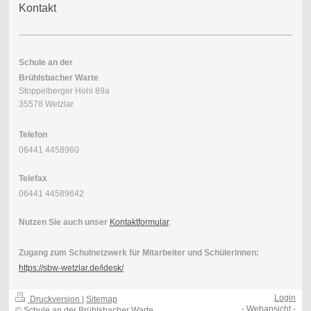
Kontakt
Schule an der
Brühlsbacher Warte
Stoppelberger Hohl 89a
35578 Wetzlar
Telefon
06441 4458960
Telefax
06441 44589642
Nutzen Sie auch unser
Kontaktformular
.
Zugang zum Schulnetzwerk für Mitarbeiter und Schülerinnen:
https://sbw-wetzlar.de/idesk/
Login
Druckversion
|
Sitemap
-
Webansicht
-
© Schule an der Brühlsbacher Warte