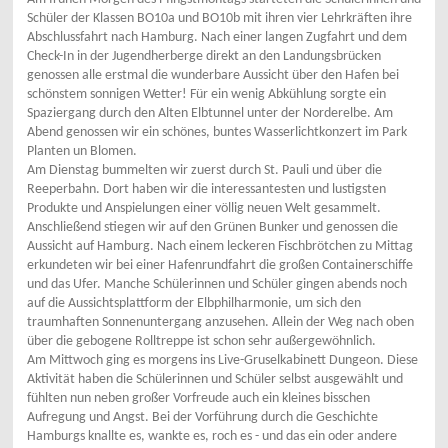
Schüler der Klassen BO10a und BO10b mit ihren vier Lehrkräften ihre
Abschlussfahrt nach Hamburg. Nach einer langen Zugfahrt und dem
Check-In in der Jugendherberge direkt an den Landungsbrücken
genossen alle erstmal die wunderbare Aussicht über den Hafen bei
schönstem sonnigen Wetter! Für ein wenig Abkühlung sorgte ein
Spaziergang durch den Alten Elbtunnel unter der Norderelbe. Am
Abend genossen wir ein schönes, buntes Wasserlichtkonzert im Park
Planten un Blomen.
Am Dienstag bummelten wir zuerst durch St. Pauli und über die
Reeperbahn. Dort haben wir die interessantesten und lustigsten
Produkte und Anspielungen einer völlig neuen Welt gesammelt.
Anschließend stiegen wir auf den Grünen Bunker und genossen die
Aussicht auf Hamburg. Nach einem leckeren Fischbrötchen zu Mittag
erkundeten wir bei einer Hafenrundfahrt die großen Containerschiffe
und das Ufer. Manche Schülerinnen und Schüler gingen abends noch
auf die Aussichtsplattform der Elbphilharmonie, um sich den
traumhaften Sonnenuntergang anzusehen. Allein der Weg nach oben
über die gebogene Rolltreppe ist schon sehr außergewöhnlich.
Am Mittwoch ging es morgens ins Live-Gruselkabinett Dungeon. Diese
Aktivität haben die Schülerinnen und Schüler selbst ausgewählt und
fühlten nun neben großer Vorfreude auch ein kleines bisschen
Aufregung und Angst. Bei der Vorführung durch die Geschichte
Hamburgs knallte es, wankte es, roch es - und das ein oder andere