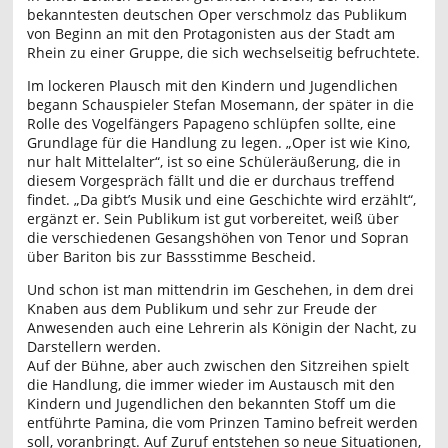
bekanntesten deutschen Oper verschmolz das Publikum
von Beginn an mit den Protagonisten aus der Stadt am
Rhein zu einer Gruppe, die sich wechselseitig befruchtete.
Im lockeren Plausch mit den Kindern und Jugendlichen
begann Schauspieler Stefan Mosemann, der später in die
Rolle des Vogelfängers Papageno schlüpfen sollte, eine
Grundlage für die Handlung zu legen. „Oper ist wie Kino,
nur halt Mittelalter“, ist so eine Schüleräußerung, die in
diesem Vorgespräch fällt und die er durchaus treffend
findet. „Da gibt’s Musik und eine Geschichte wird erzählt“,
ergänzt er. Sein Publikum ist gut vorbereitet, weiß über
die verschiedenen Gesangshöhen von Tenor und Sopran
über Bariton bis zur Bassstimme Bescheid.
Und schon ist man mittendrin im Geschehen, in dem drei
Knaben aus dem Publikum und sehr zur Freude der
Anwesenden auch eine Lehrerin als Königin der Nacht, zu
Darstellern werden.
Auf der Bühne, aber auch zwischen den Sitzreihen spielt
die Handlung, die immer wieder im Austausch mit den
Kindern und Jugendlichen den bekannten Stoff um die
entführte Pamina, die vom Prinzen Tamino befreit werden
soll, voranbringt. Auf Zuruf entstehen so neue Situationen,