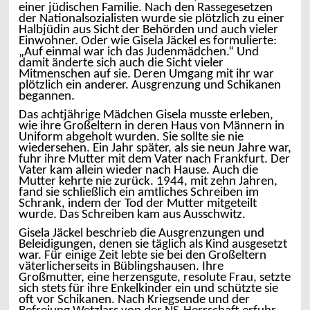
einer jüdischen Familie. Nach den Rassegesetzen
der Nationalsozialisten wurde sie plötzlich zu einer
Halbjüdin aus Sicht der Behörden und auch vieler
Einwohner. Oder wie Gisela Jäckel es formulierte:
„Auf einmal war ich das Judenmädchen.“ Und
damit änderte sich auch die Sicht vieler
Mitmenschen auf sie. Deren Umgang mit ihr war
plötzlich ein anderer. Ausgrenzung und Schikanen
begannen.
Das achtjährige Mädchen Gisela musste erleben,
wie ihre Großeltern in deren Haus von Männern in
Uniform abgeholt wurden. Sie sollte sie nie
wiedersehen. Ein Jahr später, als sie neun Jahre war,
fuhr ihre Mutter mit dem Vater nach Frankfurt. Der
Vater kam allein wieder nach Hause. Auch die
Mutter kehrte nie zurück. 1944, mit zehn Jahren,
fand sie schließlich ein amtliches Schreiben im
Schrank, indem der Tod der Mutter mitgeteilt
wurde. Das Schreiben kam aus Ausschwitz.
Gisela Jäckel beschrieb die Ausgrenzungen und
Beleidigungen, denen sie täglich als Kind ausgesetzt
war. Für einige Zeit lebte sie bei den Großeltern
väterlicherseits in Büblingshausen. Ihre
Großmutter, eine herzensgute, resolute Frau, setzte
sich stets für ihre Enkelkinder ein und schützte sie
oft vor Schikanen. Nach Kriegsende und der