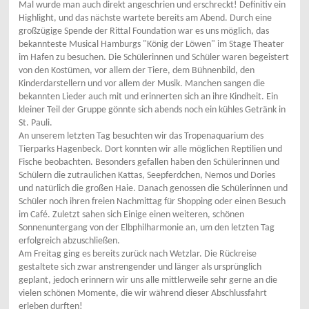
Mal wurde man auch direkt angeschrien und erschreckt! Definitiv ein
Highlight, und das nächste wartete bereits am Abend. Durch eine
großzügige Spende der Rittal Foundation war es uns möglich, das
bekannteste Musical Hamburgs "König der Löwen" im Stage Theater
im Hafen zu besuchen. Die Schülerinnen und Schüler waren begeistert
von den Kostümen, vor allem der Tiere, dem Bühnenbild, den
Kinderdarstellern und vor allem der Musik. Manchen sangen die
bekannten Lieder auch mit und erinnerten sich an ihre Kindheit. Ein
kleiner Teil der Gruppe gönnte sich abends noch ein kühles Getränk in
St. Pauli.
An unserem letzten Tag besuchten wir das Tropenaquarium des
Tierparks Hagenbeck. Dort konnten wir alle möglichen Reptilien und
Fische beobachten. Besonders gefallen haben den Schülerinnen und
Schülern die zutraulichen Kattas, Seepferdchen, Nemos und Dories
und natürlich die großen Haie. Danach genossen die Schülerinnen und
Schüler noch ihren freien Nachmittag für Shopping oder einen Besuch
im Café. Zuletzt sahen sich Einige einen weiteren, schönen
Sonnenuntergang von der Elbphilharmonie an, um den letzten Tag
erfolgreich abzuschließen.
Am Freitag ging es bereits zurück nach Wetzlar. Die Rückreise
gestaltete sich zwar anstrengender und länger als ursprünglich
geplant, jedoch erinnern wir uns alle mittlerweile sehr gerne an die
vielen schönen Momente, die wir während dieser Abschlussfahrt
erleben durften!