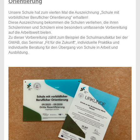
Orientierung
Unsere Schule hat zum vierten Mal die Auszeichnung „Schule mit
vorbildlicher Beruflicher Orientierung“ erhalten!
Diese Auszeichnung bekommen die Schulen verliehen, die ihren
Schülerinnen und Schülern eine besonders umfassende Vorbereitung
auf die Arbeitswelt bieten.
Zu dieser Vorbereitung zählt zum Beispiel die Schulmanufaktur bei der
GWAB, das Seminar „Fit für die Zukunft“, individuelle Praktika und
individuelle Beratung für den Übergang von Schule in Arbeit und
Ausbildung.