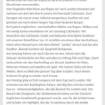
kennenzulernen und die englische Sprache praktisch in realen
Situationen anzuwenden.
Vom Flughafen Köln/Bonn aus flogen wir nach London-Stansted und
nahmen von dort den Bus in unsere Partnerstadt Colchester. Dort
bezogen wir zuerst unser Selbstversorgerhaus, kauften ein und
gönnten uns nach einem langen Tag einen leckeren Burger.
Bei typisch englischem, wechselhaften Wetter aus Regen, Wolken und
ein wenig Sonne erkundeten wir am Samstag Colchester. Wir
besuchten das Colchester Castle und bekamen eine kleine Stadttour
mit unserem Reiseführer Ian. Er erzählte uns etwas über das Rathaus,
einen alten Wasserturm mit dem Elefant "Jumbo" darauf und das alte
Stadttor. Abends kochten wir Spaghetti Bolognese.
Am Sonntag fuhren wir nach Clacton-on-Sea, fuhren dort die
(Wasser-)Achterbahn am Pier und aßen zu Mittag Fish and Chips. Dann
verbrachten wir den Nachmittag am Strand, badeten im Meer,
fütterten Möwen und spielten ein Spiel. Wir hatten Glück mit dem
Wetter, denn es blieb den ganzen Tag über trocken. Nach einem
leckeren Eis ging es wieder nach Hause.
Am Montag ging es früh morgens mit dem Zug nach London. Wir
schauten uns den Buckingham Palace, den Big Ben und das London
Eye an - Sehenswürdigkeiten, die alle ikonisch für London sind. Der
Besuch des Dungeons, der dankenswerterweise von der Deutsch-
Englischen Gesellschaft gesponsert wurde, war für die Schülerinnen
und Schüler ein Highlight. Bei der Gruselshow durch die dunkle