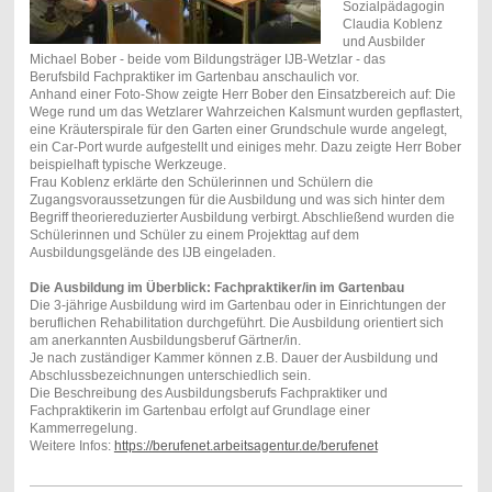
Sozialpädagogin
Claudia Koblenz
und Ausbilder
Michael Bober - beide vom Bildungsträger IJB-Wetzlar - das
Berufsbild Fachpraktiker im Gartenbau anschaulich vor.
Anhand einer Foto-Show zeigte Herr Bober den Einsatzbereich auf: Die
Wege rund um das Wetzlarer Wahrzeichen Kalsmunt wurden gepflastert,
eine Kräuterspirale für den Garten einer Grundschule wurde angelegt,
ein Car-Port wurde aufgestellt und einiges mehr. Dazu zeigte Herr Bober
beispielhaft typische Werkzeuge.
Frau Koblenz erklärte den Schülerinnen und Schülern die
Zugangsvoraussetzungen für die Ausbildung und was sich hinter dem
Begriff theoriereduzierter Ausbildung verbirgt. Abschließend wurden die
Schülerinnen und Schüler zu einem Projekttag auf dem
Ausbildungsgelände des IJB eingeladen.
Die Ausbildung im Überblick: Fachpraktiker/in im Gartenbau
Die 3-jährige Ausbildung wird im Gartenbau oder in Einrichtungen der
beruflichen Rehabilitation durchgeführt. Die Ausbildung orientiert sich
am anerkannten Ausbildungsberuf Gärtner/in.
Je nach zuständiger Kammer können z.B. Dauer der Ausbildung und
Abschlussbezeichnungen unterschiedlich sein.
Die Beschreibung des Ausbildungsberufs Fachpraktiker und
Fachpraktikerin im Gartenbau erfolgt auf Grundlage einer
Kammerregelung.
Weitere Infos:
https://berufenet.arbeitsagentur.de/berufenet