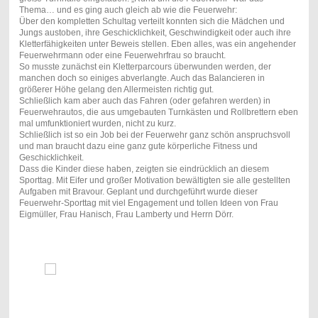
Thema… und es ging auch gleich ab wie die Feuerwehr:
Über den kompletten Schultag verteilt konnten sich die Mädchen und
Jungs austoben, ihre Geschicklichkeit, Geschwindigkeit oder auch ihre
Kletterfähigkeiten unter Beweis stellen. Eben alles, was ein angehender
Feuerwehrmann oder eine Feuerwehrfrau so braucht.
So musste zunächst ein Kletterparcours überwunden werden, der
manchen doch so einiges abverlangte. Auch das Balancieren in
größerer Höhe gelang den Allermeisten richtig gut.
Schließlich kam aber auch das Fahren (oder gefahren werden) in
Feuerwehrautos, die aus umgebauten Turnkästen und Rollbrettern eben
mal umfunktioniert wurden, nicht zu kurz.
Schließlich ist so ein Job bei der Feuerwehr ganz schön anspruchsvoll
und man braucht dazu eine ganz gute körperliche Fitness und
Geschicklichkeit.
Dass die Kinder diese haben, zeigten sie eindrücklich an diesem
Sporttag. Mit Eifer und großer Motivation bewältigten sie alle gestellten
Aufgaben mit Bravour. Geplant und durchgeführt wurde dieser
Feuerwehr-Sporttag mit viel Engagement und tollen Ideen von Frau
Eigmüller, Frau Hanisch, Frau Lamberty und Herrn Dörr.