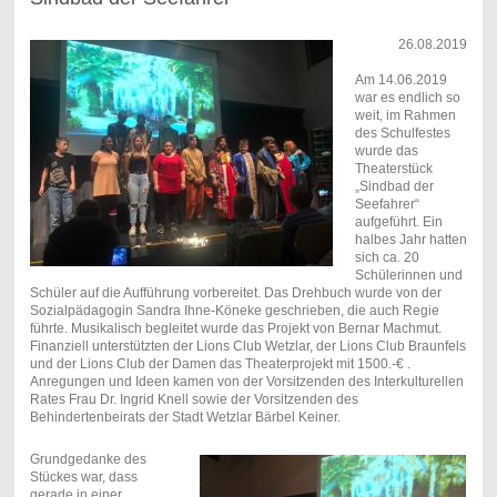
26.08.2019
Am 14.06.2019
war es endlich so
weit, im Rahmen
des Schulfestes
wurde das
Theaterstück
„Sindbad der
Seefahrer“
aufgeführt. Ein
halbes Jahr hatten
sich ca. 20
Schülerinnen und
Schüler auf die Aufführung vorbereitet. Das Drehbuch wurde von der
Sozialpädagogin Sandra Ihne-Köneke geschrieben, die auch Regie
führte. Musikalisch begleitet wurde das Projekt von Bernar Machmut.
Finanziell unterstützten der Lions Club Wetzlar, der Lions Club Braunfels
und der Lions Club der Damen das Theaterprojekt mit 1500.-€ .
Anregungen und Ideen kamen von der Vorsitzenden des Interkulturellen
Rates Frau Dr. Ingrid Knell sowie der Vorsitzenden des
Behindertenbeirats der Stadt Wetzlar Bärbel Keiner.
Grundgedanke des
Stückes war, dass
gerade in einer