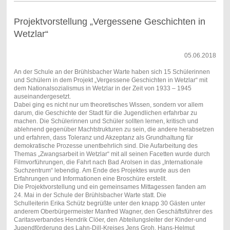
Projektvorstellung „Vergessene Geschichten in
Wetzlar“
05.06.2018
An der Schule an der Brühlsbacher Warte haben sich 15 Schülerinnen
und Schülern in dem Projekt „Vergessene Geschichten in Wetzlar“ mit
dem Nationalsozialismus in Wetzlar in der Zeit von 1933 – 1945
auseinandergesetzt.
Dabei ging es nicht nur um theoretisches Wissen, sondern vor allem
darum, die Geschichte der Stadt für die Jugendlichen erfahrbar zu
machen. Die Schülerinnen und Schüler sollten lernen, kritisch und
ablehnend gegenüber Machtstrukturen zu sein, die andere herabsetzen
und erfahren, dass Toleranz und Akzeptanz als Grundhaltung für
demokratische Prozesse unentbehrlich sind. Die Aufarbeitung des
Themas „Zwangsarbeit in Wetzlar“ mit all seinen Facetten wurde durch
Filmvorführungen, die Fahrt nach Bad Arolsen in das „Internationale
Suchzentrum“ lebendig. Am Ende des Projektes wurde aus den
Erfahrungen und Informationen eine Broschüre erstellt.
Die Projektvorstellung und ein gemeinsames Mittagessen fanden am
24. Mai in der Schule der Brühlsbacher Warte statt. Die
Schulleiterin Erika Schütz begrüßte unter den knapp 30 Gästen unter
anderem Oberbürgermeister Manfred Wagner, den Geschäftsführer des
Caritasverbandes Hendrik Clöer, den Abteilungsleiter der Kinder-und
Jugendförderung des Lahn-Dill-Kreises Jens Groh, Hans-Helmut