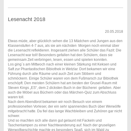
Lesenacht 2018
20.05.2018
Etwas müde, aber glücklich sehen die 13 Mädchen und Jungen aus den
Klassenstufen 4-7 aus, als sie am nächsten Morgen noch einmal über
die Lesenacht reflektieren. Insgesamt ziehen alle Schüler das Fazit: Die
Lesenacht war toll! Besonders gefallen hat den Schülern, dass sie
gemeinsam Zeit verbringen, lesen, essen und spielen konnten.
Los ging´s am Mittwoch nach einer kleinen Stärkung mit Keksen und
Saft zur Phantastischen Bibiothek in Wetzlar. Dort bekamen wir eine
Führung durch alle Räume und auch Zeit zum Stöbern und
schmöckern. Einige Schüler waren von dem Fußmarsch zur Bibiothek
erschöpft. Den meisten Schülern hat am besten der Grusel-Raum mit
Steven Kings „ES“, dem 2.dicksten Buch in der Bücherei gefallen. Aber
auch die Möbel aus Büchern oder das Märchen-Quiz zum Abschluss
waren toll.
Nach dem Abendbrot bekamen wir noch Besuch von einem
professionellen Vorleser, der ein sehr spannendes Buch über Werwölfe
mitgebracht hatte. Da fiel das lange Wachbleiben und Zuhören gar nicht
schwer.
Und so machten sich alle dann gut gelaunt mit Fackeln und
Taschenlampen zu einer Nachtwanderung auf. Nach der gruseligen
Werwolfgeschichte machte es besonders Spaß, sich im Wald zu