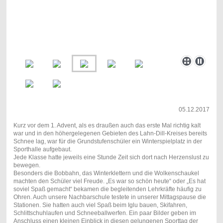
05.12.2017
Kurz vor dem 1. Advent, als es draußen auch das erste Mal richtig kalt
war und in den höhergelegenen Gebieten des Lahn-Dill-Kreises bereits
Schnee lag, war für die Grundstufenschüler ein Winterspielplatz in der
Sporthalle aufgebaut.
Jede Klasse hatte jeweils eine Stunde Zeit sich dort nach Herzenslust zu
bewegen.
Besonders die Bobbahn, das Winterklettern und die Wolkenschaukel
machten den Schüler viel Freude. „Es war so schön heute“ oder „Es hat
soviel Spaß gemacht“ bekamen die begleitenden Lehrkräfte häufig zu
Ohren. Auch unsere Nachbarschule testete in unserer Mittagspause die
Stationen. Sie hatten auch viel Spaß beim Iglu bauen, Skifahren,
Schlittschuhlaufen und Schneeballwerfen. Ein paar Bilder geben im
Anschluss einen kleinen Einblick in diesen gelungenen Sporttag der