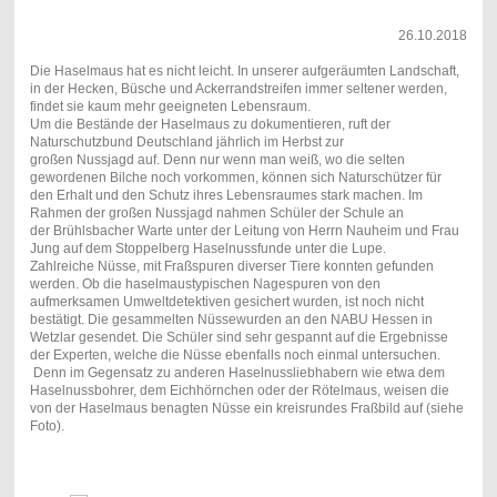
26.10.2018
Die Haselmaus hat es nicht leicht. In unserer aufgeräumten Landschaft,
in der Hecken, Büsche und Ackerrandstreifen immer seltener werden,
findet sie kaum mehr geeigneten Lebensraum.
Um die Bestände der Haselmaus zu dokumentieren, ruft der
Naturschutzbund Deutschland jährlich im Herbst zur
großen Nussjagd auf. Denn nur wenn man weiß, wo die selten
gewordenen Bilche noch vorkommen, können sich Naturschützer für
den Erhalt und den Schutz ihres Lebensraumes stark machen. Im
Rahmen der großen Nussjagd nahmen Schüler der Schule an
der Brühlsbacher Warte unter der Leitung von Herrn Nauheim und Frau
Jung auf dem Stoppelberg Haselnussfunde unter die Lupe.
Zahlreiche Nüsse, mit Fraßspuren diverser Tiere konnten gefunden
werden. Ob die haselmaustypischen Nagespuren von den
aufmerksamen Umweltdetektiven gesichert wurden, ist noch nicht
bestätigt. Die gesammelten Nüssewurden an den NABU Hessen in
Wetzlar gesendet. Die Schüler sind sehr gespannt auf die Ergebnisse
der Experten, welche die Nüsse ebenfalls noch einmal untersuchen.
Denn im Gegensatz zu anderen Haselnussliebhabern wie etwa dem
Haselnussbohrer, dem Eichhörnchen oder der Rötelmaus, weisen die
von der Haselmaus benagten Nüsse ein kreisrundes Fraßbild auf (siehe
Foto).