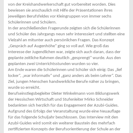
von der Kreishandwerkerschaft gut vorbereitet worden. Dies
bewiesen sie anschaulich mit Hilfe der Präsentationen ihres
jeweiligen Berufsfeldes vor Kleingruppen von immer sechs
Schülerinnen und Schülern.
In der anschließenden Fragerunde zeigten sich die Schülerinnen
und Schüler des Jahrgangs neun sehr interessiert und stellten eine
Vielzahl an mitunter auch persönlichen Fragen. Das Konzept
„Gespräch auf Augenhöhe“ ging so voll auf. Wie groß das
Interesse der Jugendlichen war, zeigte sich auch daran, dass der
geplante zeitliche Rahmen deutlich „gesprengt“ wurde. Aus den
geplanten zwei Unterrichtsstunden wurden so vier.
Am Ende waren die Schülerinnen und Schüler sich einig: Das „lief
locker“, „war informativ“ und „ganz anders als beim Lehrer“. Das
Ziel, jungen Menschen handwerkliche Berufe näher zu bringen,
wurde so erreicht.
Berufseinstiegsbegleiter Dieter Winkelmann vom Bildungswerk
der Hessischen Wirtschaft und Stufenleiter Mirko Schneider
bedankten sich herzlich für das Engagement der Azubi-Guides.
Aufgrund des Erfolgs der Veranstaltung wurde eine Neuauflage
für das folgende Schuljahr beschlossen. Das Interview mit den
Azubi-Guides wird somit ein weiterer Baustein des mehrfach
zertifizierten Konzepts der Berufsorientierung der Schule an der