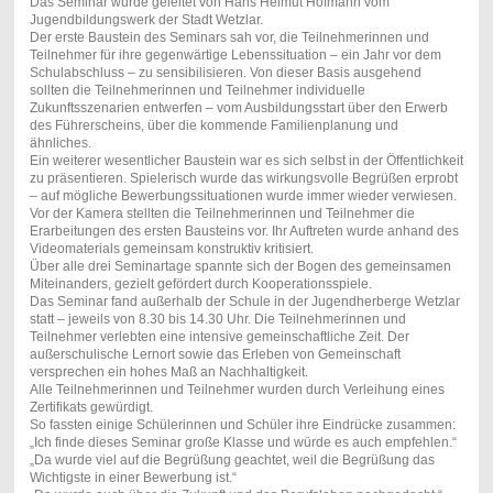
Das Seminar wurde geleitet von Hans Helmut Hofmann vom
Jugendbildungswerk der Stadt Wetzlar.
Der erste Baustein des Seminars sah vor, die Teilnehmerinnen und
Teilnehmer für ihre gegenwärtige Lebenssituation – ein Jahr vor dem
Schulabschluss – zu sensibilisieren. Von dieser Basis ausgehend
sollten die Teilnehmerinnen und Teilnehmer individuelle
Zukunftsszenarien entwerfen – vom Ausbildungsstart über den Erwerb
des Führerscheins, über die kommende Familienplanung und
ähnliches.
Ein weiterer wesentlicher Baustein war es sich selbst in der Öffentlichkeit
zu präsentieren. Spielerisch wurde das wirkungsvolle Begrüßen erprobt
– auf mögliche Bewerbungssituationen wurde immer wieder verwiesen.
Vor der Kamera stellten die Teilnehmerinnen und Teilnehmer die
Erarbeitungen des ersten Bausteins vor. Ihr Auftreten wurde anhand des
Videomaterials gemeinsam konstruktiv kritisiert.
Über alle drei Seminartage spannte sich der Bogen des gemeinsamen
Miteinanders, gezielt gefördert durch Kooperationsspiele.
Das Seminar fand außerhalb der Schule in der Jugendherberge Wetzlar
statt – jeweils von 8.30 bis 14.30 Uhr. Die Teilnehmerinnen und
Teilnehmer verlebten eine intensive gemeinschaftliche Zeit. Der
außerschulische Lernort sowie das Erleben von Gemeinschaft
versprechen ein hohes Maß an Nachhaltigkeit.
Alle Teilnehmerinnen und Teilnehmer wurden durch Verleihung eines
Zertifikats gewürdigt.
So fassten einige Schülerinnen und Schüler ihre Eindrücke zusammen:
„Ich finde dieses Seminar große Klasse und würde es auch empfehlen.“
„Da wurde viel auf die Begrüßung geachtet, weil die Begrüßung das
Wichtigste in einer Bewerbung ist.“