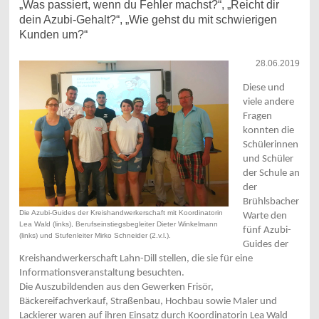
„Was passiert, wenn du Fehler machst?“, „Reicht dir
dein Azubi-Gehalt?“, „Wie gehst du mit schwierigen
Kunden um?“
28.06.2019
Diese und
viele andere
Fragen
konnten die
Schülerinnen
und Schüler
der Schule an
der
Brühlsbacher
Die Azubi-Guides der Kreishandwerkerschaft mit Koordinatorin
Warte den
Lea Wald (links), Berufseinstiegsbegleiter Dieter Winkelmann
fünf Azubi-
(links) und Stufenleiter Mirko Schneider (2.v.l.).
Guides der
Kreishandwerkerschaft Lahn-Dill stellen, die sie für eine
Informationsveranstaltung besuchten.
Die Auszubildenden aus den Gewerken Frisör,
Bäckereifachverkauf, Straßenbau, Hochbau sowie Maler und
Lackierer waren auf ihren Einsatz durch Koordinatorin Lea Wald