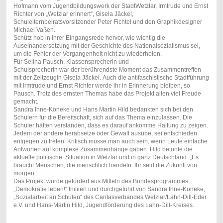
Hofmann vom Jugendbildungswerk der StadtWetzlar, Irmtrude und Ernst
Richter von „Wetzlar erinnert“, Gisela Jäckel,
Schulelternbeiratsvorsitzender Peter Fichtel und den Graphikdesigner
Michael Vaßen.
Schütz hob in ihrer Eingangsrede hervor, wie wichtig die
Auseinandersetzung mit der Geschichte des Nationalsozialismus sei,
um die Fehler der Vergangenheit nicht zu wiederholen.
Für Selina Pausch, Klassensprecherin und
Schulsprecherin war der berührendste Moment das Zusammentreffen
mit der Zeitzeugin Gisela Jäckel. Auch die antifaschistische Stadtführung
mit Irmtrude und Ernst Richter werde ihr in Erinnerung bleiben, so
Pausch. Trotz des ernsten Themas habe das Projekt allen viel Freude
gemacht.
Sandra Ihne-Köneke und Hans Martin Hild bedankten sich bei den
Schülern für die Bereitschaft, sich auf das Thema einzulassen. Die
Schüler hätten verstanden, dass es darauf ankomme Haltung zu zeigen.
Jedem der andere herabsetze oder Gewalt ausübe, sei entschieden
entgegen zu treten. Kritisch müsse man auch sein, wenn Leute einfache
Antworten auf komplexe Zusammenhänge gäben. Hild betonte die
aktuelle politische Situation in Wetzlar und in ganz Deutschland: „Es
braucht Menschen, die menschlich handeln. Ihr seid die Zukunft von
morgen.“
Das Projekt wurde gefördert aus Mitteln des Bundesprogrammes
„Demokratie leben!“ Initiiert und durchgeführt von Sandra Ihne-Köneke,
„Sozialarbeit an Schulen“ des Caritasverbandes Wetzlar/Lahn-Dill-Eder
e.V. und Hans-Martin Hild, Jugendförderung des Lahn-Dill-Kreises.