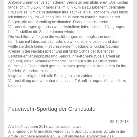
Anforderungen der verschiedenen Berufe zu sensibilisieren. „Als Köchin
fange ich um 6:15 Uhr morgens im Klinikum an zu arbeiten“, berichtete
Frau Kreisel, um dann detailliert ihre Tätigkeiten zu schildern. Was muss
ich mitbringen, um welchen Beruf ausüben zu können, war eine der
Fragen, die den Vormittag bestimmten. Dass dies schulische
Voraussetzungen genauso wie persönliche Interessen und Neigungen
betrifft, stellten die Schüler immer wieder fest.
Die Ausbilder verfolgten die Ausführungen der möglichen neuen
Lehrlinge mit Interesse. „Schade, sie wirkte so interessiert und dann
wollte sie doch lieber Friseurin werden“, bedauerte Köchin Sabrina
Kreisel in der Nachbesprechung mit Mirko Schneider (Leiter der
Berufsorientierungsstufe) und Sandra Ihne-Köneke (Sozialarbeit an
Schulen) einen Schülerkommentar. Denn auch die Berufsvertreter
nutzten die Gelegenheit gerne, um nach geeigneten Kandidaten für ihre
Betriebe Ausschau zu halten.
Insgesamt zeigten sich alle Beteiligten sehr zufrieden mit der
Veranstaltung und vereinbarten auch in Zukunft in engem Austausch zu
bleiben.
Feuerwehr-Sporttag der Grundstufe
26.11.2018
Am 14. November 2018 war es wieder soweit:
Alle Kinder der Grundstufe wurden zum Sporttag unserer Schule in die
große Turnhalle eingeladen. „Rund um die Feuerwehr“ war das