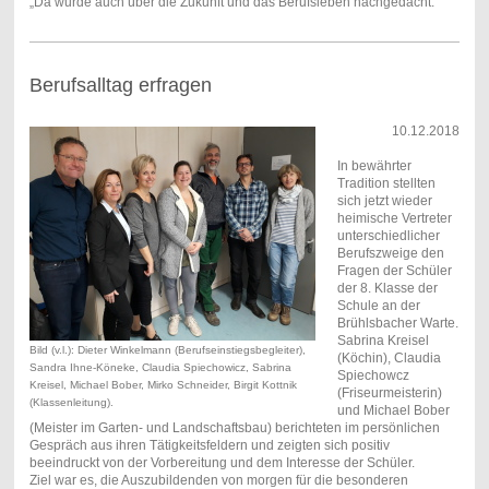
„Da wurde auch über die Zukunft und das Berufsleben nachgedacht.“
Berufsalltag erfragen
10.12.2018
In bewährter
Tradition stellten
sich jetzt wieder
heimische Vertreter
unterschiedlicher
Berufszweige den
Fragen der Schüler
der 8. Klasse der
Schule an der
Brühlsbacher Warte.
Sabrina Kreisel
Bild (v.l.): Dieter Winkelmann (Berufseinstiegsbegleiter),
(Köchin), Claudia
Sandra Ihne-Köneke, Claudia Spiechowicz, Sabrina
Spiechowcz
Kreisel, Michael Bober, Mirko Schneider, Birgit Kottnik
(Friseurmeisterin)
(Klassenleitung).
und Michael Bober
(Meister im Garten- und Landschaftsbau) berichteten im persönlichen
Gespräch aus ihren Tätigkeitsfeldern und zeigten sich positiv
beeindruckt von der Vorbereitung und dem Interesse der Schüler.
Ziel war es, die Auszubildenden von morgen für die besonderen