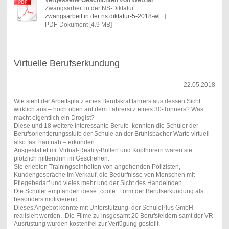
Vergessene Geschichten von Wetzlar
Zwangsarbeit in der NS-Diktatur
zwangsarbeit in der ns diktatur-5-2018-w[...]
PDF-Dokument [4.9 MB]
Virtuelle Berufserkundung
22.05.2018
Wie sieht der Arbeitsplatz eines Berufskraftfahrers aus dessen Sicht
wirklich aus – hoch oben auf dem Fahrersitz eines 30-Tonners? Was
macht eigentlich ein Drogist?
Diese und 18 weitere interessante Berufe konnten die Schüler der
Berufsorientierungsstufe der Schule an der Brühlsbacher Warte virtuell –
also fast hautnah – erkunden.
Ausgestattet mit Virtual-Reality-Brillen und Kopfhörern waren sie
plötzlich mittendrin im Geschehen.
Sie erlebten Trainingseinheiten von angehenden Polizisten,
Kundengespräche im Verkauf, die Bedürfnisse von Menschen mit
Pflegebedarf und vieles mehr und der Sicht des Handelnden.
Die Schüler empfanden diese „coole“ Form der Berufserkundung als
besonders motivierend.
Dieses Angebot konnte mit Unterstützung der SchulePlus GmbH
realisiert werden. Die Filme zu insgesamt 20 Berufsfeldern samt der VR-
Ausrüstung wurden kostenfrei zur Verfügung gestellt.