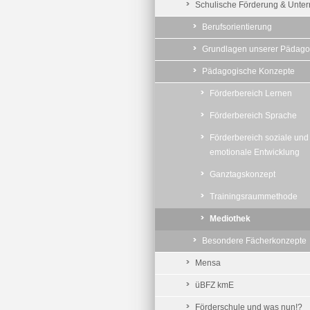
Schulische Förderung & Unterr
Berufsorientierung
Grundlagen unserer Pädago
Pädagogische Konzepte
Förderbereich Lernen
Förderbereich Sprache
Förderbereich soziale und
emotionale Entwicklung
Ganztagskonzept
Trainingsraummethode
Mediothek
Besondere Fächerkonzepte
Mensa
üBFZ kmE
Förderschule und was nun!?