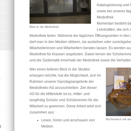
Katalogisierung und 
sowie bei unserer tägl
Mediothek.
Momentan besteht da
Blick in die Mediothek
Lehrkräften, die sich
Mediothek teilen. Während der täglichen Öffnungszeiten in den
darf man in den Medien stöbern, sie ausleihen oder zurückgebe
Mitarbeiterinnen und Mitarbeitern beraten lassen. Es werden a
Mediothek für Klassen angeboten. Dabei lernen die Schülerinn
und die Systematik innerhalb der Mediothek sowie die Verhalte
Wer einen tieferen Blick in die Struktur
erlangen möchte, hat die Möglichkeit, sich im
Rahmen unserer Ganztagsangebote der
Mediotheks-AG anzuschließen. Ziel dieser
AG für die Mittelstufe ist es, mittel- und
langfristig Schüler und Schülerinnen für die
Mitarbeit zu gewinnen. Diese Arbeit setzt sich
zusammen aus:
Büchertisch mit a
Lesen, hören und anschauen von
mmungen_Website.pdf
Medien