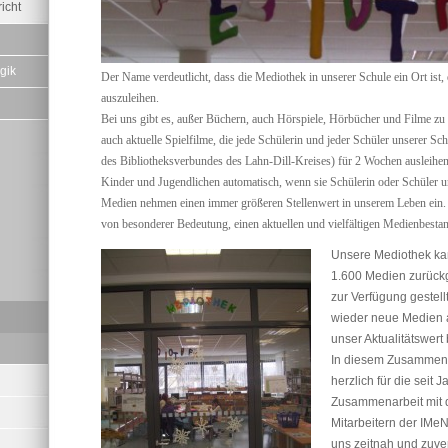
icht
gik
Der Name verdeutlicht, dass die Mediothek in unserer Schule ein Ort ist, 
auszuleihen.
Bei uns gibt es, außer Büchern, auch Hörspiele, Hörbücher und Filme zu
auch aktuelle Spielfilme, die jede Schülerin und jeder Schüler unserer S
des Bibliotheksverbundes des Lahn-Dill-Kreises) für 2 Wochen ausleihe
Kinder und Jugendlichen automatisch, wenn sie Schülerin oder Schüler u
Medien nehmen einen immer größeren Stellenwert in unserem Leben ein. D
von besonderer Bedeutung, einen aktuellen und vielfältigen Medienbesta
Unsere Mediothek ka
1.600 Medien zurückg
zur Verfügung gestel
wieder neue Medien 
unser Aktualitätswert 
In diesem Zusammenh
herzlich für die seit
Zusammenarbeit mit d
Mitarbeitern der IMeN
uns zeitnah und zuver