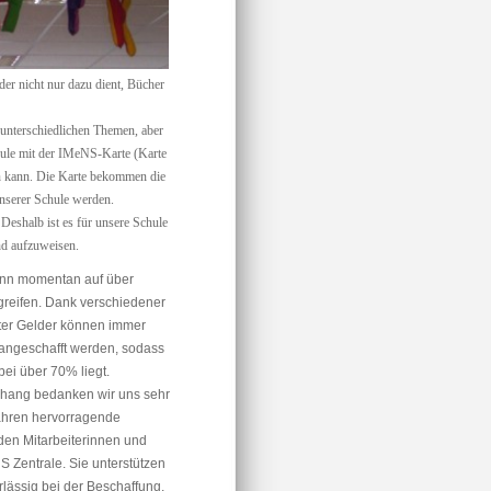
der nicht nur dazu dient, Bücher
 unterschiedlichen Themen, aber
chule mit der IMeNS-Karte (Karte
n kann. Die Karte bekommen die
nserer Schule werden.
eshalb ist es für unsere Schule
nd aufzuweisen.
nn momentan auf über
reifen. Dank verschiedener
lter Gelder können immer
angeschafft werden, sodass
bei über 70% liegt.
ang bedanken wir uns sehr
 Jahren hervorragende
en Mitarbeiterinnen und
S Zentrale. Sie unterstützen
lässig bei der Beschaffung,