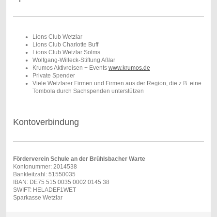
Lions Club Wetzlar
Lions Club Charlotte Buff
Lions Club Wetzlar Solms
Wolfgang-Willeck-Stiftung Aßlar
Krumos Aktivreisen + Events
www.krumos.de
Private Spender
Viele Wetzlarer Firmen und Firmen aus der Region, die z.B. eine
Tombola durch Sachspenden unterstützen
Kontoverbindung
Förderverein Schule an der Brühlsbacher Warte
Kontonummer: 2014538
Bankleitzahl: 51550035
IBAN: DE75 515 0035 0002 0145 38
SWIFT: HELADEF1WET
Sparkasse Wetzlar