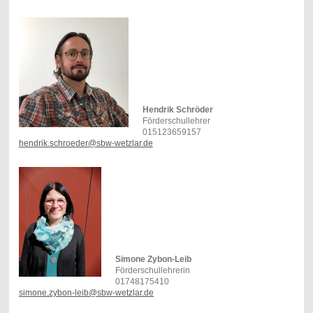
Hendrik Schröder
Förderschullehrer
015123659157
hendrik.schroeder@sbw-wetzlar.de
Simone Zybon-Leib
Förderschullehrerin
01748175410
simone.zybon-leib@sbw-wetzlar.de